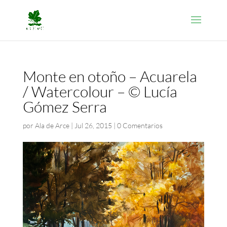
Monte en otoño – Acuarela
/ Watercolour – © Lucía
Gómez Serra
por
Ala de Arce
|
Jul 26, 2015
|
0 Comentarios