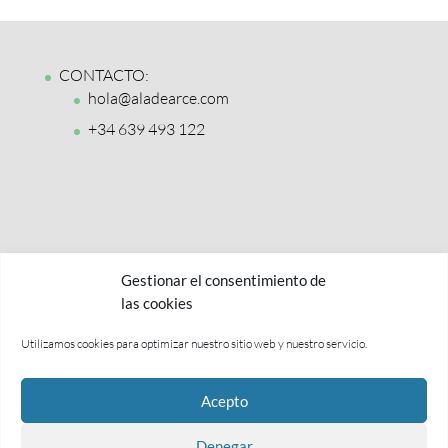
CONTACTO:
hola@aladearce.com
+34 639 493 122
Gestionar el consentimiento de
las cookies
Utilizamos cookies para optimizar nuestro sitio web y nuestro servicio.
Política de privacidad y aviso legal
Acepto
Términos y condiciones
Política de cookies
Denegar