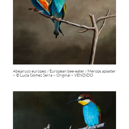
Abejaruco europeo / European bee-eater / Merops apiaster
– © Lucía Gómez Serra – Original – VENDIDO