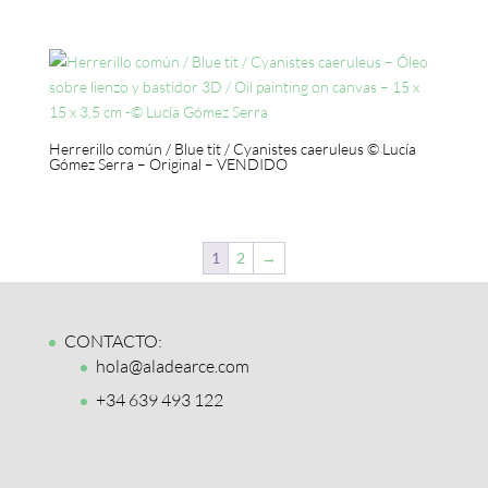
Herrerillo común / Blue tit / Cyanistes caeruleus © Lucía
Gómez Serra – Original – VENDIDO
1
2
→
CONTACTO:
hola@aladearce.com
+34 639 493 122