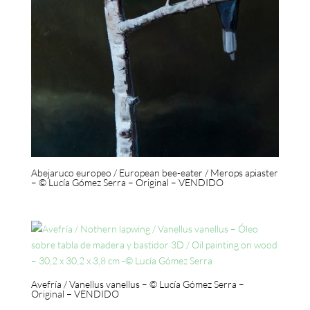
Abejaruco europeo / European bee-eater / Merops apiaster
– © Lucía Gómez Serra – Original – VENDIDO
Avefría / Vanellus vanellus – © Lucía Gómez Serra –
Original – VENDIDO