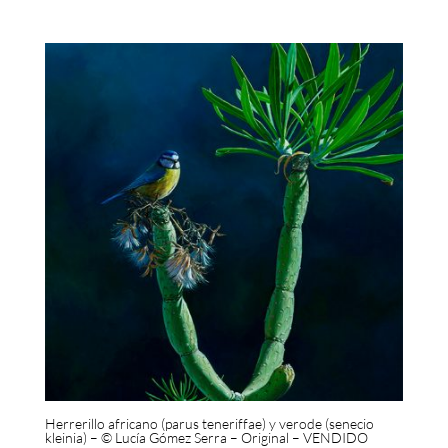
Herrerillo africano (parus teneriffae) y verode (senecio
kleinia) – © Lucía Gómez Serra – Original – VENDIDO