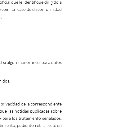
icial que le identifique dirigido a
e.com
. En caso de disconformidad
s
).
d si algún menor incorpora datos
nidos.
e privacidad de la correspondiente
que las noticias publicadas sobre
 para los tratamiento señalados,
timiento, pudiento retirar éste en