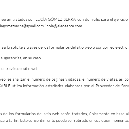
b serán tratados por LUCÍA GÓMEZ SERRA, con domicilio para el ejercicio 
ciagomezserra@gmail.com
i
hola@aladearce.com
sí lo solicite a través de los formularios del sitio web o por correo electrón
 sugerencias, en su caso.
 a través del sitio web.
eb, se analizan el número de páginas visitadas, el número de visitas, así co
NSABLE utiliza información estadística elaborada por el Proveedor de Ser
és de los formularios del sitio web serán tratados, únicamente en base a
ta para tal fin. Este consentimiento puede ser retirado en cualquier momento.