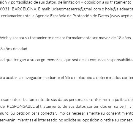
ón y portabilidad de sus datos, de limitación y oposición a su tratamiento of
 08031- BARCELONA. E-mail:
luciagomezserra@gmail.com
o
hola@aladearc
a reclamaciónante la Agencia Española de Protección de Datos (
www.aepd.e
sta Web y acepta su tratamiento declara formalamente ser mayor de 18 años.
18 años de edad.
 que tengan a su cargo menores, que seá de su exclusiva responsabilida
ra acotar la navegación mediante el filtro o bloqueo a determinados conte
xpresamente el tratamiento de sus datos personales conforme a la política d
o del RESPONSABLE al tratamiento de sus datos contenidos en su perfil y 
o. Su petición para conectar, implica necesariamente su consentimiento
nservarán mientras el interesado no solicite su oposición o retire su consen