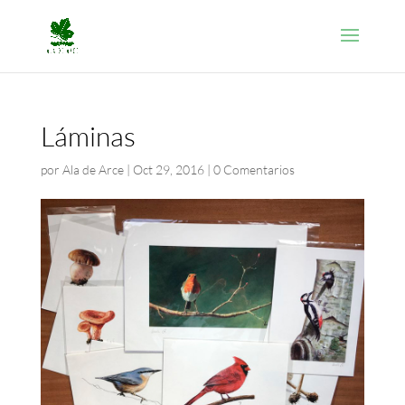
Láminas
por
Ala de Arce
|
Oct 29, 2016
|
0 Comentarios