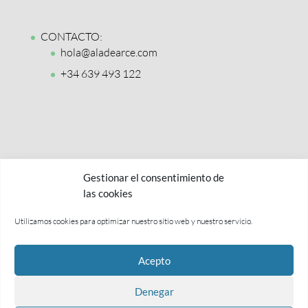
CONTACTO:
hola@aladearce.com
+34 639 493 122
Gestionar el consentimiento de
las cookies
Utilizamos cookies para optimizar nuestro sitio web y nuestro servicio.
Política de privacidad y aviso legal
Acepto
Términos y condiciones
Política de cookies
Denegar