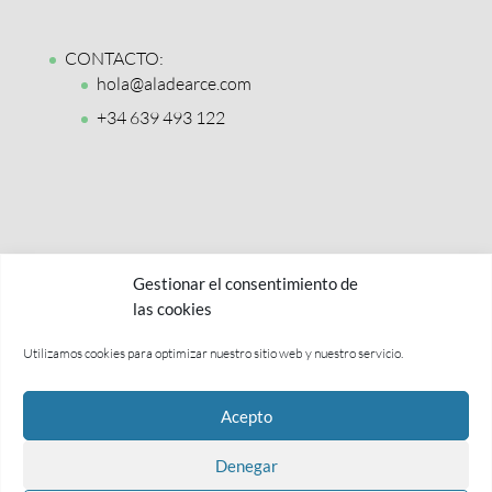
CONTACTO:
hola@aladearce.com
+34 639 493 122
Gestionar el consentimiento de
las cookies
Utilizamos cookies para optimizar nuestro sitio web y nuestro servicio.
Política de privacidad y aviso legal
Acepto
Términos y condiciones
Política de cookies
Denegar