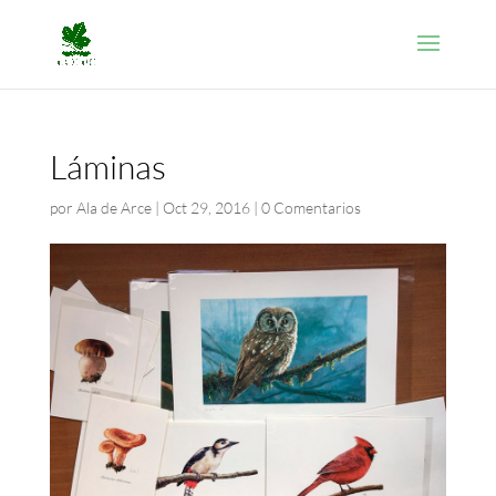
Láminas
por
Ala de Arce
|
Oct 29, 2016
|
0 Comentarios