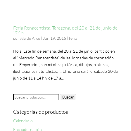
Feria Renacentista, Tarazona, del 20 al 21 de junio de
2015
por
Ala de Arce
|
Jun 19, 2015
|
feria
Hola, Este fin de semana, del 20 al 21 de junio, participo en
el “Mercado Renacentista” de las Jornadas de coronación
del Emperador, con mi obra pictórica, dibujos, pinturas,
ilustraciones naturalistas, … El horario será, el sábado 20 de
junio de 11 a 14 h y de 17 a...
Buscar
Buscar
por:
Categorías de productos
Calendario
Encuadernación