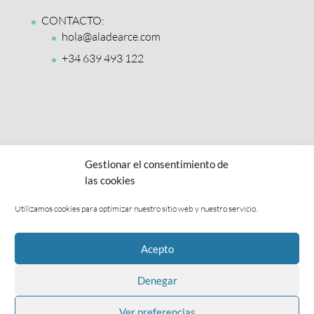
CONTACTO:
hola@aladearce.com
+34 639 493 122
Gestionar el consentimiento de
las cookies
Utilizamos cookies para optimizar nuestro sitio web y nuestro servicio.
Política de privacidad y aviso legal
Acepto
Términos y condiciones
Política de cookies
Denegar
Ver preferencias