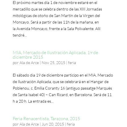
El próximo martes día 1 de noviembre estaré en el
mercadillo que se celebra dentro de las XIII Jornadas
mitológicas de otoño de San Martín de la Virgen del
Moncayo. Será a partir de las 11h de la mañana, en
la Avenida Moncayo, frente a la Sala Polivalente. Allí
tendré...
MIA, Mercado de Ilustración Aplicada, 19 de
diciembre 2015
por
Ala de Arce
|
Nov 25, 2015
|
feria
El sábado dia 19 de diciembre participo en el MIA, Mercado
de Ilustración Aplicada, que se celebrará en el Hangar de
Poblenou, c. Emília Coranty 16 (antiguo passatge Marquès
de Santa Isabel 40) – Can Ricard, en Barcelona. Será de 11
h a 20 h. La entrada es...
Feria Renacentista, Tarazona, 2015
por
Ala de Arce
|
Jun 20, 2015
|
feria