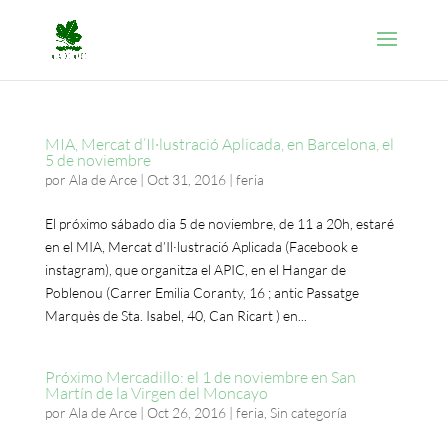
MIA, Mercat d’Il·lustració Aplicada, en Barcelona, el
5 de noviembre
por
Ala de Arce
|
Oct 31, 2016
|
feria
El próximo sábado dia 5 de noviembre, de 11 a 20h, estaré
en el MIA, Mercat d’Il·lustració Aplicada (Facebook e
instagram), que organitza el APIC, en el Hangar de
Poblenou (Carrer Emilia Coranty, 16 ; antic Passatge
Marquès de Sta. Isabel, 40, Can Ricart ) en...
Próximo Mercadillo: el 1 de noviembre en San
Martín de la Virgen del Moncayo
por
Ala de Arce
|
Oct 26, 2016
|
feria
,
Sin categoría