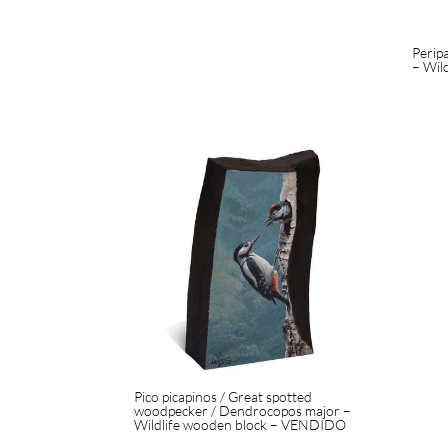
Perip
– Wil
Pico picapinos / Great spotted
woodpecker / Dendrocopos major –
Wildlife wooden block – VENDIDO