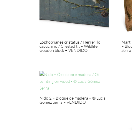
Lophophanes cristatus / Herrerillo
Martí
capuchino / Crested tit – Wildlife
– Blo
wooden block – VENDIDO
Serr
Nido 2 – Bloque de madera – © Lucía
Gómez Serra – VENDIDO