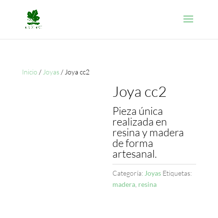
Inicio
/
Joyas
/ Joya cc2
Joya cc2
Pieza única
realizada en
resina y madera
de forma
artesanal.
Categoría:
Joyas
Etiquetas:
madera
,
resina