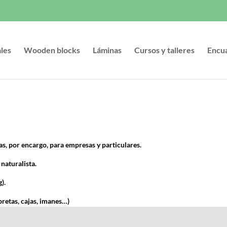
ales
Wooden blocks
Láminas
Cursos y talleres
Encu
tas, por encargo, para empresas y particulares.
 naturalista.
).
bretas, cajas, imanes…)