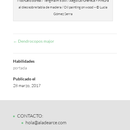
Mochuelo boreal / Tengmalm’s owl / Aegolius funereus – Pintura
al óleo sobre tabla de madera / Oil painting on wood – © Lucía
Gómez Serra
←
Dendrocopos major
Habilidades
portada
Publicado el
28 marzo, 2017
CONTACTO:
hola@aladearce.com