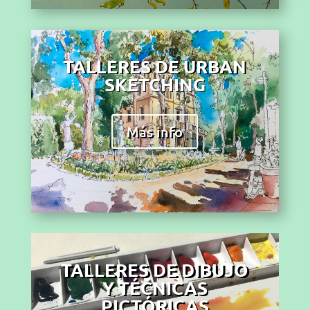
TALLERES DE URBAN
SKETCHING
Más info
TALLERES DE DIBUJO
Y TÉCNICAS
PICTÓRICAS